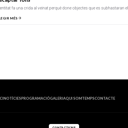
'entitat fa una crida al veïnat perquè done objectes que es subhastaran 
LEGIR MÉS
CI
NOTÍCIES
PROGRAMACIÓ
GALERIA
QUI SOM
TEMPS
CONTACTE
CONTACTA'NS