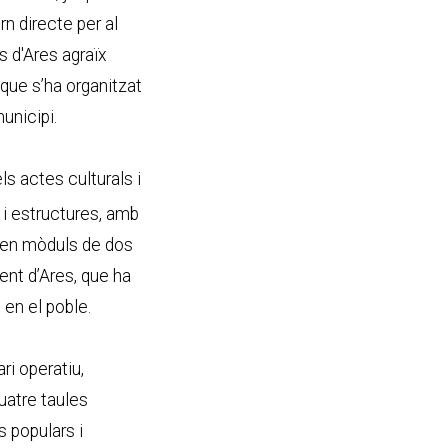
rn directe per al
 d'Ares agraïx
 que s’ha organitzat
municipi
.
ls actes culturals i
i i estructures, amb
 en mòduls de dos
ent d’Ares, que ha
 en el poble.
ri operatiu,
uatre taules
rs populars i