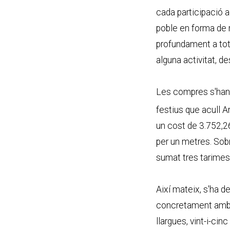
cada participació a
poble en forma de 
profundament a tots
alguna activitat, de
Les compres s'han c
festius que acull A
un cost de 3.752,2
per un metres. Sobr
sumat tres tarimes 
Així mateix, s'ha d
concretament amb l
llargues, vint-i-cin