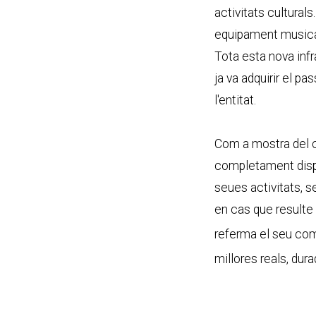
activitats culturals
equipament musical 
Tota esta nova inf
ja va adquirir el p
l'entitat.
Com a mostra del ca
completament dispo
seues activitats, 
en cas que resulte
referma el seu comp
millores reals, dura