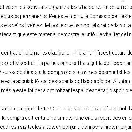
ctiva en les activitats organitzades s’ha convertit en un reto
recursos permanents. Per este motiu, la Comissió de Festes
 els veïns i veïnes del poble que han col·laborat cada volta
stacant que este material demostra la unió i la vitalitat del 
entrat en elements clau per a millorar la infraestructura de
res del Maestrat
. La partida principal ha sigut la de l'escenar
6 euros destinats a la compra de sis tarimes desmuntables
e esta adquisició, cal destacar la col·laboració de l’Ajuntam
més a este lot per a optimitzar l'espai d'escenari disponible
estinat un import de 1.295,09 euros a la renovació del mobilia
a compra de trenta-cinc unitats funcionals repartides en q
c cadires i sis taules altes, un conjunt idoni per a fires, menja