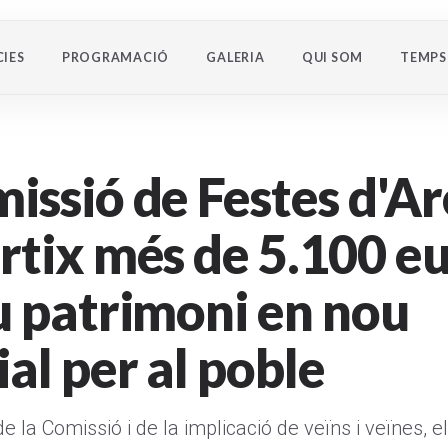
IES
PROGRAMACIÓ
GALERIA
QUI SOM
TEMPS
issió de Festes d'Ar
rtix més de 5.100 e
u patrimoni en nou
al per al poble
 de la Comissió i de la implicació de veïns i veïnes, e