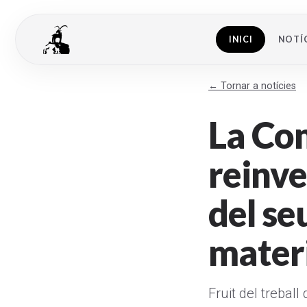
INICI
NOTÍC
← Tornar a notícies
La Com
reinve
del se
materi
Fruit del treball