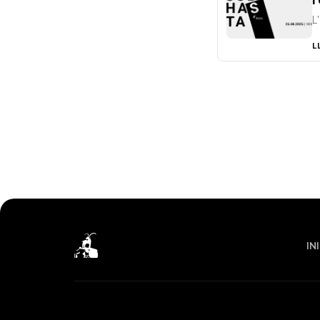
L
L
INI