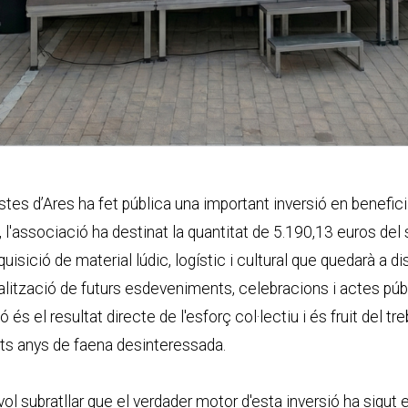
es d’Ares ha fet pública una important inversió en benefici 
, l'associació ha destinat la quantitat de 5.190,13 euros del
uisició de material lúdic, logístic i cultural que quedarà a d
ealització de futurs esdeveniments, celebracions i actes púb
 és el resultat directe de l'esforç col·lectiu i és fruit del tr
ts anys de faena desinteressada.
vol subratllar que el verdader motor d'esta inversió ha sigut e