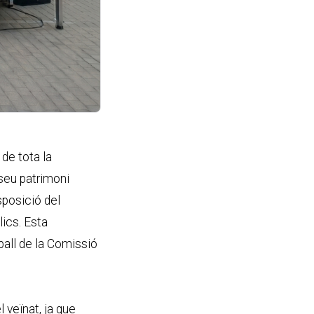
de tota la
 seu patrimoni
isposició del
lics. Esta
eball de la Comissió
l veïnat
, ja que