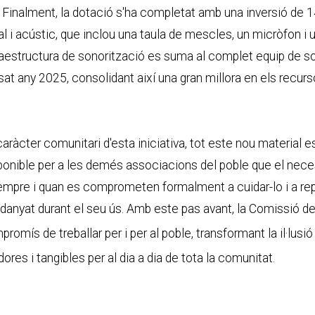
. Finalment, la dotació s'ha completat amb una inversió de 
i acústic, que inclou una taula de mescles, un micròfon i un
raestructura de sonorització es suma al complet equip de so
assat any 2025, consolidant així una gran millora en els recur
ràcter comunitari d'esta iniciativa, tot este nou material e
nible per a les demés associacions del poble que el neces
sempre i quan es comprometen formalment a cuidar-lo i a repa
 danyat durant el seu ús. Amb este pas avant, la Comissió d
romís de treballar per i per al poble
, transformant la il·lusi
dores i tangibles per al dia a dia de tota la comunitat
.