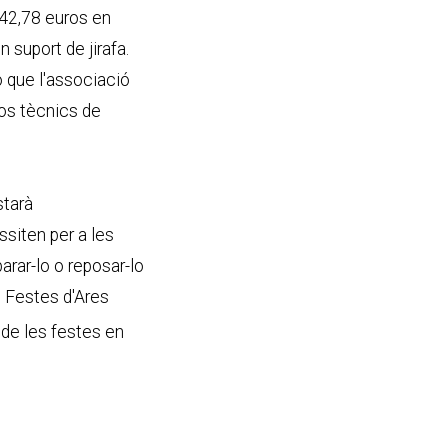
142,78 euros en
 suport de jirafa.
 que l'associació
sos tècnics de
starà
siten per a les
rar-lo o reposar-lo
e Festes d'Ares
ó de les festes en